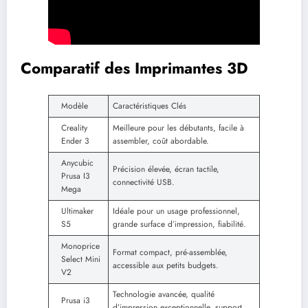
Comparatif des Imprimantes 3D
Modèle
Caractéristiques Clés
Creality
Meilleure pour les débutants, facile à
Ender 3
assembler, coût abordable.
Anycubic
Précision élevée, écran tactile,
Prusa I3
connectivité USB.
Mega
Ultimaker
Idéale pour un usage professionnel,
S5
grande surface d’impression, fiabilité.
Monoprice
Format compact, pré-assemblée,
Select Mini
accessible aux petits budgets.
V2
Technologie avancée, qualité
Prusa i3
d’impression exceptionnelle, support