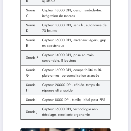
B
ajustable
Souris
Capteur 18000 DPI, design ambidextre,
C
intégration de macros
Souris
Capteur 10000 DPI, sans fil, autonomie de
D
70 heures
Souris
Capteur 16000 DPI, matériaux légers, grip
E
en caoutchouc
Capteur 14000 DPI, prise en main
Souris F
confortable, 8 boutons
Souris
Capteur 16000 DPI, compatibilité multi-
G
plateformes, personnalisation avancée
Souris
Capteur 20000 DPI, câblée, temps de
H
réponse ultra rapide
Souris I
Capteur 8000 DPI, tactile, idéal pour FPS
Capteur 16000 DPI, technologie anti-
Souris J
décalage, excellente ergonomie