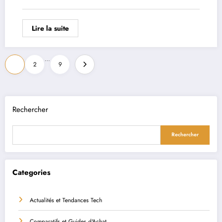
Lire la suite
Pagination
…
1
2
9
des
publications
Rechercher
Rechercher
Categories
Actualités et Tendances Tech
Comparatifs et Guides d'Achat