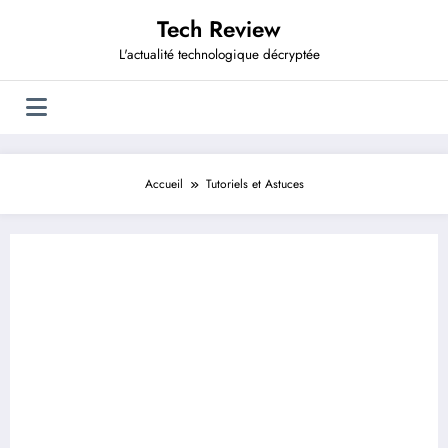
Aller
Tech Review
au
contenu
L'actualité technologique décryptée
Accueil
Tutoriels et Astuces