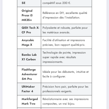
SE
compétitif sous 200 €.
Original
Référence en DIY, excellente qualité
Prusa i3
d’impression dès l’installation.
MK3S+
QIDI Tech X-
Polyvalente et robuste, parfaite pour
CF Pro
les matériaux avancés.
Anycubic
Facilité d’utilisation et impressions
Mega X
précises, bon rapport qualité-prix.
Technologie de pointe, impression
Bambu Lab
super rapide avec résultats
X1 Carbon
impressionnants.
Flashforge
Idéale pour les débutants, intuitive et
Adventurer
facile à configurer.
5M Pro
UltiMaker
Précision hors pair, parfaite pour les
Factor 4
professionnels exigents.
Markforged
Révolutionnaire avec ses impressions
Mark Two
composites, un vrai bijou.