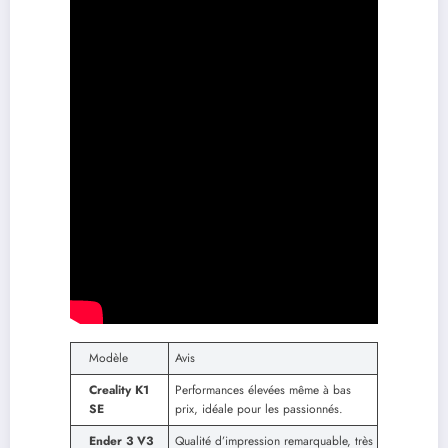
Modèle
Avis
Creality K1
Performances élevées même à bas
SE
prix, idéale pour les passionnés.
Ender 3 V3
Qualité d’impression remarquable, très