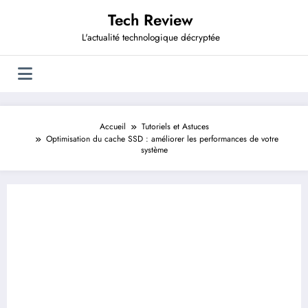
Aller
Tech Review
au
contenu
L'actualité technologique décryptée
Accueil
Tutoriels et Astuces
Optimisation du cache SSD : améliorer les performances de votre
système