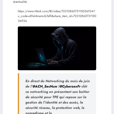
éventualité.
https://www.tiktok.com/@/video/7231286073115036934?
u_code=d9al4mamcb7af5&share_item_id=72312860731150
36934
En direct du Networking du mois de juin
de l’
@ACN_SecNum
!
@CyberzenFr
clôt
ce networking en présentant son boitier
de sécurité pour TPE qui repose sur la
gestion de l’identité et des accès, la
sécurité réseau, la protection web, le
nomadisme et le