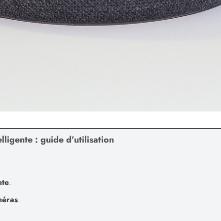
ligente : guide d’utilisation
nte
.
méras
.