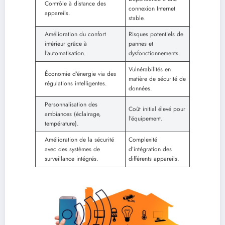
Contrôle à distance des
connexion Internet
appareils.
stable.
Amélioration du confort
Risques potentiels de
intérieur grâce à
pannes et
l’automatisation.
dysfonctionnements.
Vulnérabilités en
Économie d’énergie via des
matière de sécurité de
régulations intelligentes.
données.
Personnalisation des
Coût initial élevé pour
ambiances (éclairage,
l’équipement.
température).
Amélioration de la sécurité
Complexité
avec des systèmes de
d’intégration des
surveillance intégrés.
différents appareils.