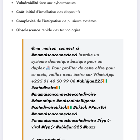
Vulnérabilité
face aux cyberattaques.
Coût initial
d’installation des dispositifs.
Complexité
de l’intégration de plusieurs systèmes.
Obsolescence
rapide des technologies.
@ma_maison_connect_ci
#mamaisonconnecteeci
installe un
système domotique basique pour un
duplex
Pour profiter de cette offre pour
ce mois, veillez nous écrire sur WhatsApp.
+225 01 40 50 99 08
#abidjan225
#cotedivoire
#mamaisonconnecteecotedivoire
#domotique
#maisonintelligente
#cotedivoiretiktok
#tiktok
#PourToi
#mamaisonconnecteeci
#mamaisonconnecteecotedivoire
#fypシ゚
viral
#fypシ
#abidjan225
#buzz
♬ son original –