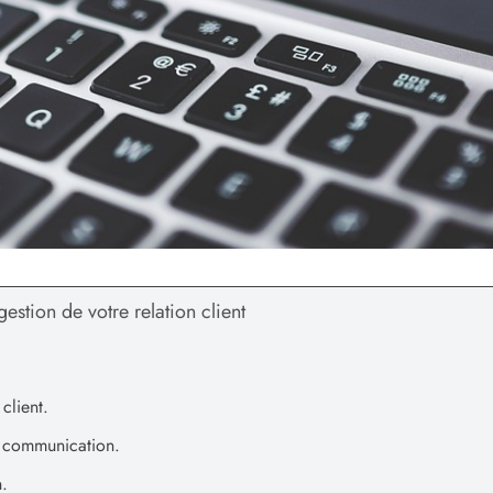
estion de votre relation client
client.
a communication.
n.