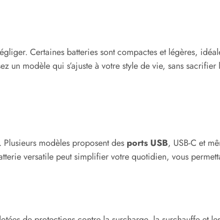
égliger. Certaines batteries sont compactes et légères, idéal
 un modèle qui s’ajuste à votre style de vie, sans sacrifier
ne. Plusieurs modèles proposent des
ports USB
, USB-C et mê
tterie versatile peut simplifier votre quotidien, vous permet
otées de protections contre la surcharge, la surchauffe et les