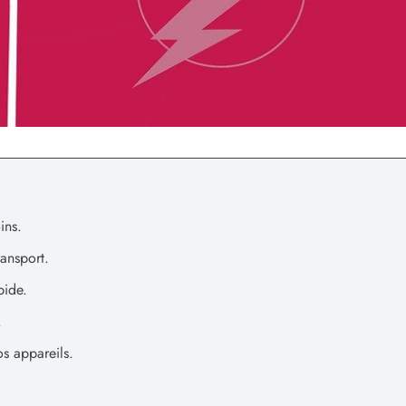
ins.
ransport.
pide.
.
os appareils.