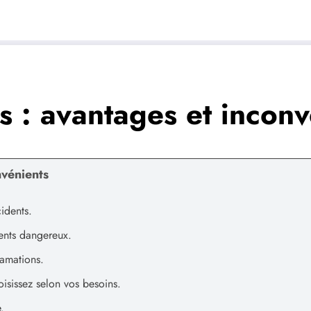
s : avantages et inconv
nvénients
idents.
ents dangereux.
lamations.
isissez selon vos besoins.
.