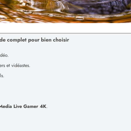
de complet pour bien choisir
idéo.
s et vidéastes.
ls.
Media Live Gamer 4K
.