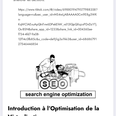
https://www.tiktok.com/@/video/6988019479577988358?
language=ru&sec_user_id=MS4wLjABAAAA0Cm9E8g3WK
n-
KqWClAExuApQInTvw6DPekEhW_vd13lQpQXqzxPDvDzYTj
Os-BSN&share_app_id=1233&share_link_id=004360ae-
f734-4fd7-9a08-
12f14c0fb85c&u_code=de9jlig3a1hki3&user_id=68686791
27546446854
Introduction à l’Optimisation de la