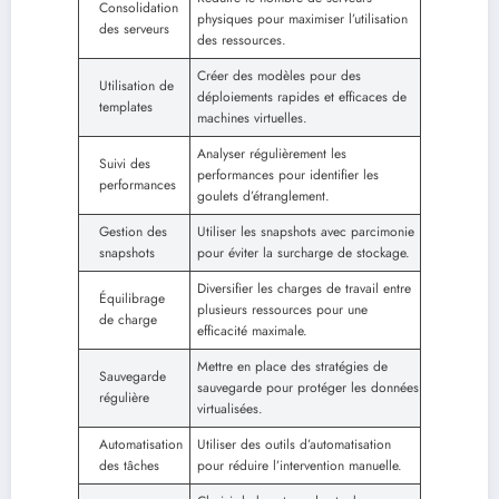
Consolidation
physiques pour maximiser l’utilisation
des serveurs
des ressources.
Créer des modèles pour des
Utilisation de
déploiements rapides et efficaces de
templates
machines virtuelles.
Analyser régulièrement les
Suivi des
performances pour identifier les
performances
goulets d’étranglement.
Gestion des
Utiliser les snapshots avec parcimonie
snapshots
pour éviter la surcharge de stockage.
Diversifier les charges de travail entre
Équilibrage
plusieurs ressources pour une
de charge
efficacité maximale.
Mettre en place des stratégies de
Sauvegarde
sauvegarde pour protéger les données
régulière
virtualisées.
Automatisation
Utiliser des outils d’automatisation
des tâches
pour réduire l’intervention manuelle.