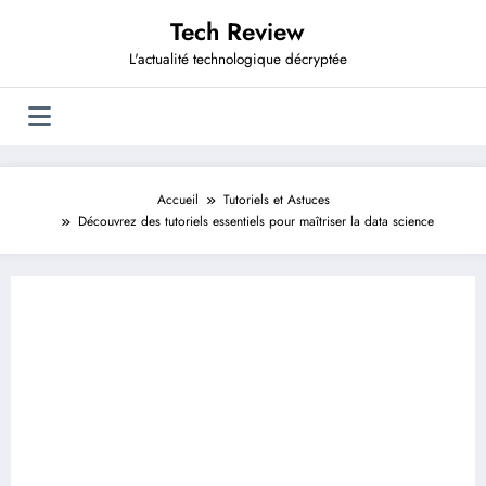
Aller
Tech Review
au
contenu
L'actualité technologique décryptée
Accueil
Tutoriels et Astuces
Découvrez des tutoriels essentiels pour maîtriser la data science