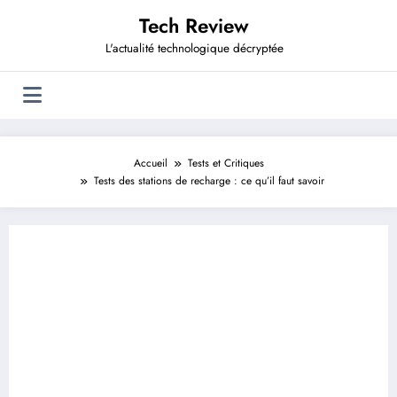
Aller
Tech Review
au
contenu
L'actualité technologique décryptée
Accueil
Tests et Critiques
Tests des stations de recharge : ce qu’il faut savoir