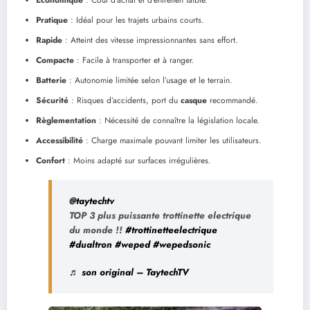
Économique
: Coût d’achat et d’entretien faible.
Pratique
: Idéal pour les trajets urbains courts.
Rapide
: Atteint des vitesse impressionnantes sans effort.
Compacte
: Facile à transporter et à ranger.
Batterie
: Autonomie limitée selon l’usage et le terrain.
Sécurité
: Risques d’accidents, port du
casque
recommandé.
Règlementation
: Nécessité de connaître la législation locale.
Accessibilité
: Charge maximale pouvant limiter les utilisateurs.
Confort
: Moins adapté sur surfaces irrégulières.
@taytechtv
TOP 3 plus puissante trottinette electrique
du monde !!
#trottinetteelectrique
#dualtron
#weped
#wepedsonic
♬ son original – TaytechTV