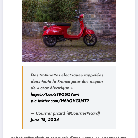
Des trottinettes électriques rappelées
dans toute la France pour des risques
de « choc électrique »
https://t.co/zT8Q5Q8zwI
pic.twitter.com/H6bQVGU5TR
— Courrier picard (@CourrierPicard)
June 18, 2024
Les trottinettes électriques ont pris d’assaut nos rues, apportant une