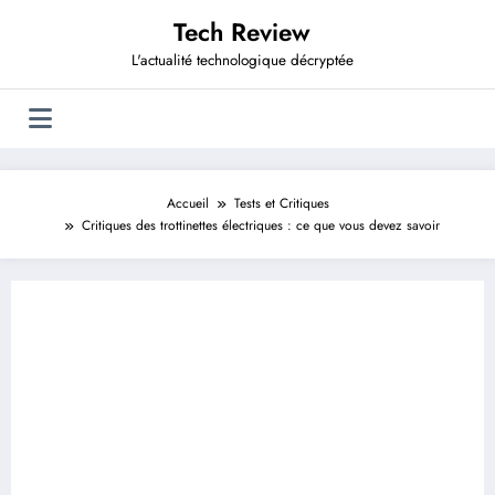
Aller
Tech Review
au
contenu
L'actualité technologique décryptée
Accueil
Tests et Critiques
Critiques des trottinettes électriques : ce que vous devez savoir