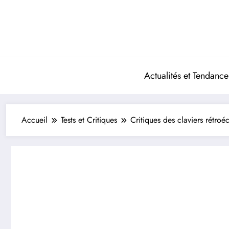
Aller
au
contenu
Actualités et Tendance
Accueil
Tests et Critiques
Critiques des claviers rétroé