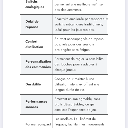
Switchs
permettant une meilleure maîtrise
analogiques
des déplacements.
Réactivité améliorée par rapport aux
Délai de
switchs mécaniques traditionnels,
réponse
idéal pour les jeux rapides.
Souvent accompagnés de repose-
Confort
poignets pour des sessions
d’utilisation
prolongées sans fatigue.
Permettent de régler la sensibilité
Personnalisation
des touches pour s’adapter à
des commandes
chaque joueur.
Conçus pour résister à une
Durabilité
utilisation intensive, offrant une
longue durée de vie.
Émettent un son agréable, sans
Performances
bruits désagréables, ce qui
sonores
améliore l’expérience de jeu.
Les modèles TKL libèrent de
Format compact
l’espace, facilitant les mouvements