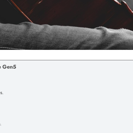
e Gen5
.
s.
.