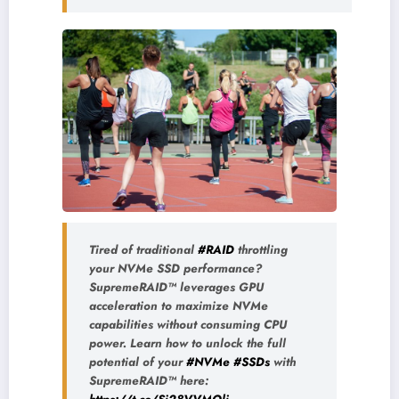
Tired of traditional
#RAID
throttling
your NVMe SSD performance?
SupremeRAID™ leverages GPU
acceleration to maximize NVMe
capabilities without consuming CPU
power. Learn how to unlock the full
potential of your
#NVMe
#SSDs
with
SupremeRAID™ here: