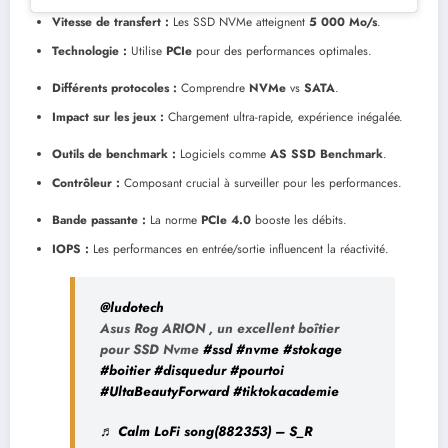
Vitesse de transfert :
Les SSD NVMe atteignent
5 000 Mo/s
.
Technologie :
Utilise
PCIe
pour des performances optimales.
Différents protocoles :
Comprendre
NVMe
vs
SATA
.
Impact sur les jeux :
Chargement ultra-rapide, expérience inégalée.
Outils de benchmark :
Logiciels comme
AS SSD Benchmark
.
Contrôleur :
Composant crucial à surveiller pour les performances.
Bande passante :
La norme
PCIe 4.0
booste les débits.
IOPS :
Les performances en entrée/sortie influencent la réactivité.
@ludotech
Asus Rog ARION , un excellent boîtier
pour SSD Nvme
#ssd
#nvme
#stokage
#boitier
#disquedur
#pourtoi
#UltaBeautyForward
#tiktokacademie
♬ Calm LoFi song(882353) – S_R