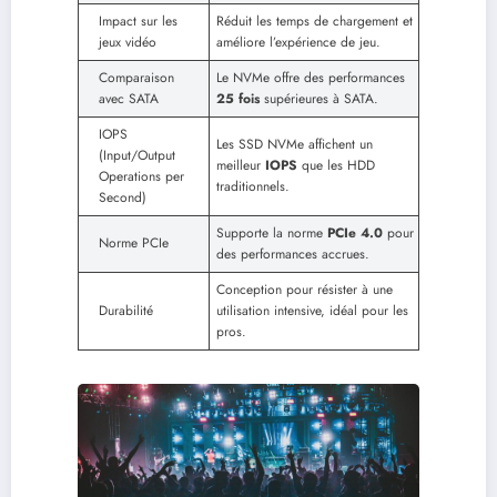
Impact sur les
Réduit les temps de chargement et
jeux vidéo
améliore l’expérience de jeu.
Comparaison
Le NVMe offre des performances
avec SATA
25 fois
supérieures à SATA.
IOPS
Les SSD NVMe affichent un
(Input/Output
meilleur
IOPS
que les HDD
Operations per
traditionnels.
Second)
Supporte la norme
PCIe 4.0
pour
Norme PCIe
des performances accrues.
Conception pour résister à une
Durabilité
utilisation intensive, idéal pour les
pros.