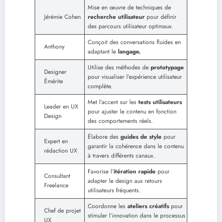
Mise en œuvre de techniques de
Jérémie Cohen
recherche utilisateur
pour définir
des parcours utilisateur optimaux.
Conçoit des conversations fluides en
Anthony
adaptant le
langage.
Utilise des méthodes de
prototypage
Designer
pour visualiser l’expérience utilisateur
Émérite
complète.
Met l’accent sur les
tests utilisateurs
Leader en UX
pour ajuster le contenu en fonction
Design
des comportements réels.
Élabore des
guides de style
pour
Expert en
garantir la cohérence dans le contenu
rédaction UX
à travers différents canaux.
Favorise l’
itération rapide
pour
Consultant
adapter le design aux retours
Freelance
utilisateurs fréquents.
Coordonne les
ateliers créatifs
pour
Chef de projet
stimuler l’innovation dans le processus
UX