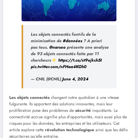
Les objets connectés font-ils de la
minimisation de
#données
? A priori
pas tous.
@narseo
présente une analyse
de 93 objets connectés faite par 11
chercheurs
https://t.co/xt9ejkch5I
pic.twitter.com/nFHaa4KOh0
— CNIL (@CNIL)
June 4, 2024
Les objets connectés
changent notre quotidien à une vitesse
fulgurante. Ils apportent des solutions innovantes, mais leur
prolifération pose des problèmes de
sécurité
inquiétants. La
connectivité accrue signifie plus d’opportunités, mais aussi plus de
risques pour les données, les entreprises et les utilisateurs. Cet
article explore cette
révolution technologique
ainsi que les défis
sécuritaires qu’elle entraîne.