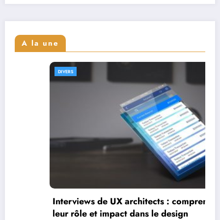
A la une
ERS
DIVE
Inte
leur
erviews de UX architects : comprendre
r rôle et impact dans le design