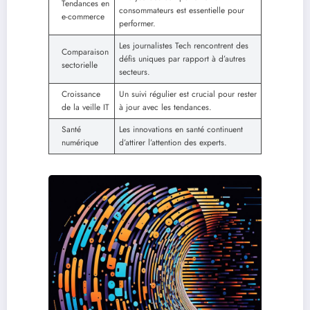
Tendances en
consommateurs est essentielle pour
e-commerce
performer.
Les journalistes Tech rencontrent des
Comparaison
défis uniques par rapport à d’autres
sectorielle
secteurs.
Croissance
Un suivi régulier est crucial pour rester
de la veille IT
à jour avec les tendances.
Santé
Les innovations en santé continuent
numérique
d’attirer l’attention des experts.