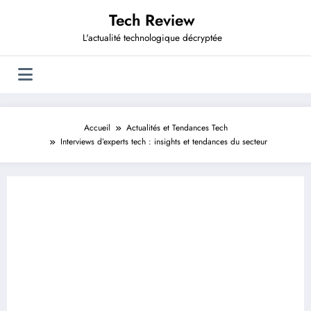
Aller
Tech Review
au
contenu
L'actualité technologique décryptée
Accueil
Actualités et Tendances Tech
Interviews d’experts tech : insights et tendances du secteur