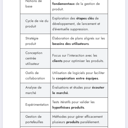
Notions de
fondamentaux
de la gestion de
base
produit.
Exploration des
étapes clés
de
Cycle de vie du
développement, de lancement et
produit
d’éventuelle suppression.
Stratégie
Élaboration de plans alignés sur les
produit
besoins des utilisateurs
.
Conception
Focus sur l’interaction avec les
centrée
clients
pour optimiser les produits.
utilisateur
Outils de
Utilisation de logiciels pour faciliter
collaboration
la
coopération entre équipes
.
Analyse de
Évaluations et études pour
écouter
marché
le marché
.
Tests itératifs pour valider les
Expérimentation
hypothèses produits
.
Gestion de
Méthodes pour gérer efficacement
portefeuilles
plusieurs
produits
paralèlement.