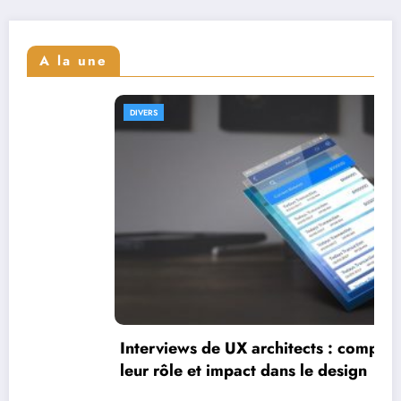
A la une
DIVERS
Intervie
leur par
ews de UX architects : comprendre
le et impact dans le design